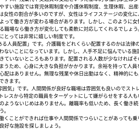
やすい施設では育児休暇制度や介護休暇制度、生理休暇、出産
は女性の割合が多いのですが、女性はライフステージの変化に
よって働き方が変わる場合があります。しかし、このように女
る職場なら働き方が変化しても柔軟に対応してくれるでしょう
にとっては非常に嬉しい制度です。
ある人員配置」です。介護職をどれくらい配置するのかは法律
わないことになっています。しかし、人手不足に悩んでいる施
きていないところもあります。配置される人数が少なければそ
まうため、心身に大きな負担がかかります。余裕を持って人員
心配はありません。無理な残業や休日出勤はなく、精神的にも
できます。
雰囲気」です。人間関係が良好な職場は雰囲気も良いのでスト
トレスから特定の職員をターゲットにして嫌がらせをする人も
のようないじめはありません。離職率も低いため、長く働き続
う。
働くことができれば仕事や人間関係でつらいことがあっても乗
良好な施設を探しましょう。