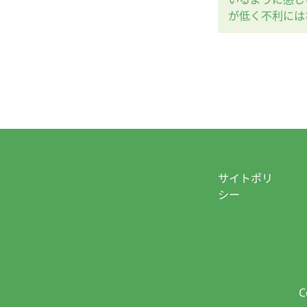
が低く不利には
サイトポリ
シー
C